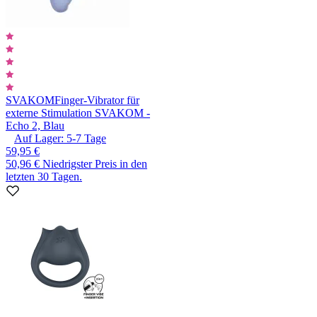
SVAKOM
Finger-Vibrator für
externe Stimulation SVAKOM -
Echo 2, Blau
Auf Lager:
5-7
Tage
59,95 €
50,96 €
Niedrigster Preis in den
letzten 30 Tagen.