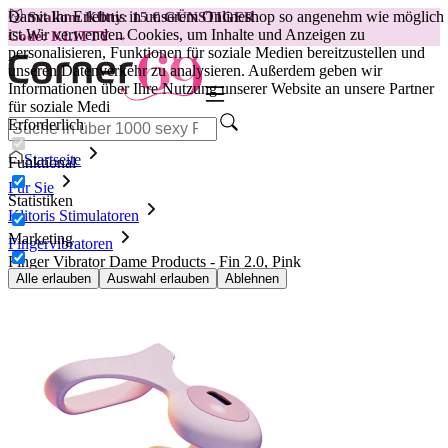
Damit Ihr Erlebnis in unserem Onlineshop so angenehm wie möglich
😽
Svakom Klitty: 15 € GÜNSTIGER
ist.
Wir verwenden Cookies, um Inhalte und Anzeigen zu
Code: KLITTY →
personalisieren, Funktionen für soziale Medien bereitzustellen und
unseren Datenverkehr zu analysieren. Außerdem geben wir
Informationen über Ihre Nutzung unserer Website an unsere Partner
für soziale Medi
Erforderlich
Startseite
Funktional
Für Sie
Statistiken
Klitoris Stimulatoren
Marketing
Fingervibratoren
Finger Vibrator Dame Products - Fin 2.0, Pink
Alle erlauben
Auswahl erlauben
Ablehnen