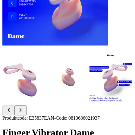
Item
Produktcode
:
E35837
EAN-Code
:
0813686021937
1
of
Finger Vibrator Dame
6