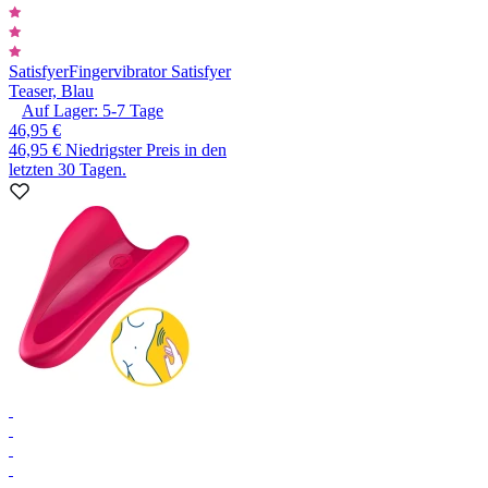
Satisfyer
Fingervibrator Satisfyer
Teaser, Blau
Auf Lager:
5-7
Tage
46,95 €
46,95 €
Niedrigster Preis in den
letzten 30 Tagen.