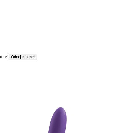
rung!
Oddaj mnenje