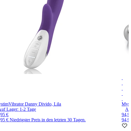
stim
Vibrator Danny Divido, Lila
Myst
Auf Lager:
1-2
Tage
Au
,95 €
94,9
,95 €
Niedrigster Preis in den letzten 30 Tagen.
94,9