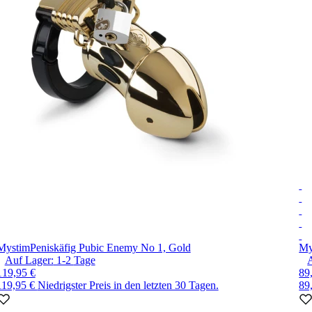
Mystim
Peniskäfig Pubic Enemy No 1, Gold
My
Auf Lager:
1-2
Tage
119,95 €
89
119,95 €
Niedrigster Preis in den letzten 30 Tagen.
89