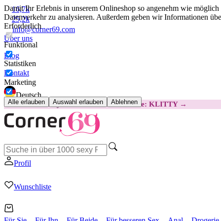
Damit Ihr Erlebnis in unserem Onlineshop so angenehm wie möglich i
16,7k
Datenverkehr zu analysieren. Außerdem geben wir Informationen über
25,2k
Erforderlich
info@corner69.com
Über uns
Funktional
Blog
Statistiken
Kontakt
Marketing
Deutsch
Alle erlauben
Auswahl erlauben
Ablehnen
😽
Svakom Klitty: 15 € GÜNSTIGER
Code: KLITTY →
Profil
Wunschliste
Für Sie
Für Ihn
Für Beide
Für besseren Sex
Anal
Drogerie