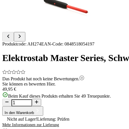
Item
Produktcode
:
AH274
EAN-Code
:
0848518054197
1
of
Elektrostab Master Series, Sch
9
Das Produkt hat noch keine Bewertungen.
Sie können es bewerten
Hier.
49,95 €
Beim Kauf dieses Produkts erhalten Sie
49
Treuepunkte.
In den Warenkorb
Nicht auf Lager!
Lieferung: Prüfen
Mehr Informationen zur Lieferung