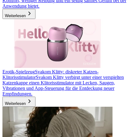
Komfort, weniger Reibung und ein seidig sanftes Gefühl bei der
Anwendung bietet.
Weiterlesen
Erotik-Spielzeug
Svakom Klitty: diskreter Katzen-
Klitorisstimulator
Svakom Klitty verbirgt unter einer verspielten
Katzenkappe einen Klitorisstimulator mit Lecken, Saugen,
Vibrationen und App-Steuerung für die Entdeckung neuer
Empfindungen.
Weiterlesen