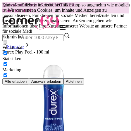
Damit Ihr Erlebnis in unserem Onlineshop so angenehm wie möglich
😽
Svakom Klitty: 15 € GÜNSTIGER
ist.
Wir verwenden Cookies, um Inhalte und Anzeigen zu
Code: KLITTY →
personalisieren, Funktionen für soziale Medien bereitzustellen und
unseren Datenverkehr zu analysieren. Außerdem geben wir
Informationen über Ihre Nutzung unserer Website an unsere Partner
für soziale Medi
Erforderlich
Startseite
Funktional
Durex Play Feel - 100 ml
Statistiken
Marketing
Alle erlauben
Auswahl erlauben
Ablehnen