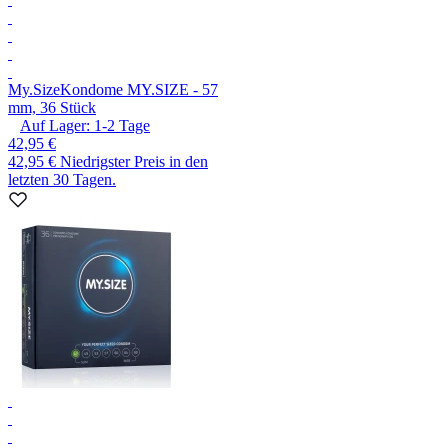
My.Size
Kondome MY.SIZE - 57
mm, 36 Stück
Auf Lager:
1-2
Tage
42,95 €
42,95 €
Niedrigster Preis in den
letzten 30 Tagen.