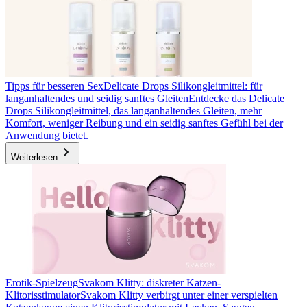
Tipps für besseren Sex
Delicate Drops Silikongleitmittel: für
langanhaltendes und seidig sanftes Gleiten
Entdecke das Delicate
Drops Silikongleitmittel, das langanhaltendes Gleiten, mehr
Komfort, weniger Reibung und ein seidig sanftes Gefühl bei der
Anwendung bietet.
Weiterlesen
Erotik-Spielzeug
Svakom Klitty: diskreter Katzen-
Klitorisstimulator
Svakom Klitty verbirgt unter einer verspielten