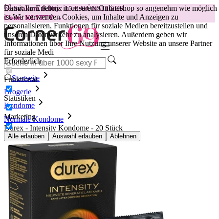
Damit Ihr Erlebnis in unserem Onlineshop so angenehm wie möglich
😽
Svakom Klitty: 15 € GÜNSTIGER
ist.
Wir verwenden Cookies, um Inhalte und Anzeigen zu
Code: KLITTY →
personalisieren, Funktionen für soziale Medien bereitzustellen und
unseren Datenverkehr zu analysieren. Außerdem geben wir
Informationen über Ihre Nutzung unserer Website an unsere Partner
für soziale Medi
Erforderlich
Startseite
Funktional
Drogerie
Statistiken
Kondome
Marketing
Normale Kondome
Durex - Intensity Kondome - 20 Stück
Alle erlauben
Auswahl erlauben
Ablehnen