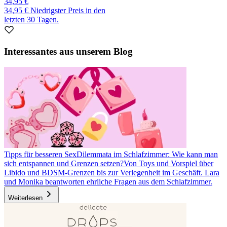
34,95 €
34,95 €
Niedrigster Preis in den
letzten 30 Tagen.
Interessantes aus unserem Blog
Tipps für besseren Sex
Dilemmata im Schlafzimmer: Wie kann man
sich entspannen und Grenzen setzen?
Von Toys und Vorspiel über
Libido und BDSM-Grenzen bis zur Verlegenheit im Geschäft. Lara
und Monika beantworten ehrliche Fragen aus dem Schlafzimmer.
Weiterlesen