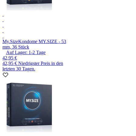
My.Size
Kondome MY.SIZE - 53
mm, 36 Stück
Auf Lager:
1-2
Tage
42,95 €
42,95 €
Niedrigster Preis in den
letzten 30 Tagen.