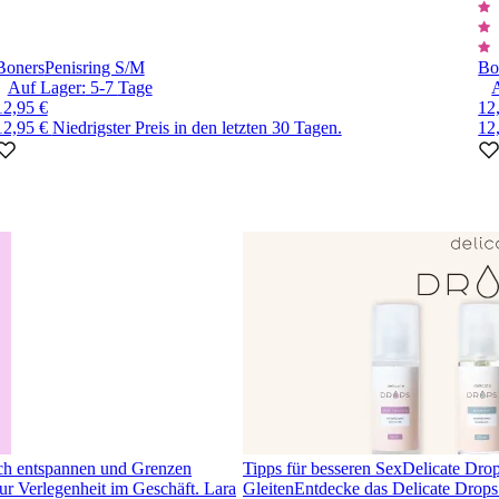
Boners
Penisring S/M
Bo
Auf Lager:
5-7
Tage
12,95 €
12
12,95 €
Niedrigster Preis in den letzten 30 Tagen.
12
ch entspannen und Grenzen
Tipps für besseren Sex
Delicate Drops
r Verlegenheit im Geschäft. Lara
Gleiten
Entdecke das Delicate Drops 