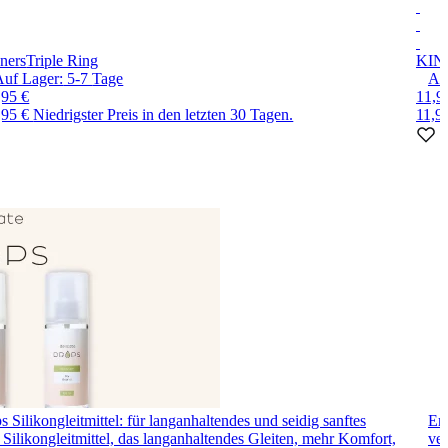
ners
Triple Ring
KIN
Auf Lager:
5-7
Tage
Au
,95 €
11,9
,95 €
Niedrigster Preis in den letzten 30 Tagen.
11,9
 Silikongleitmittel: für langanhaltendes und seidig sanftes
Ero
Silikongleitmittel, das langanhaltendes Gleiten, mehr Komfort,
ver