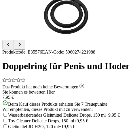
of
7
Item
Produktcode
:
E35576
EAN-Code
:
5060274221988
1
of
Doppelring für Penis und Hode
7
Das Produkt hat noch keine Bewertungen.
Sie können es bewerten
Hier.
7,95 €
Beim Kauf dieses Produkts erhalten Sie
7
Treuepunkte.
Wir empfehlen, dieses Produkt mit zu verwenden:
Wasserbasierendes Gleitmittel Delicate Drops, 150 ml
+9,95 €
Toy Cleaner Delicate Drops, 150 ml
+9,95 €
Gleitmittel JO H2O, 120 ml
+19,95 €