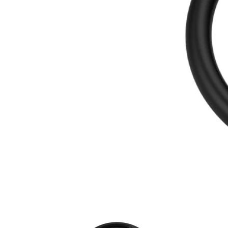
Item
1