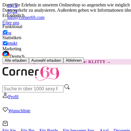
Damit Ihr Erlebnis in unserem Onlineshop so angenehm wie möglich i
16,7k
Datenverkehr zu analysieren. Außerdem geben wir Informationen über
25,2k
Erforderlich
info@corner69.com
Über uns
Funktional
Blog
Statistiken
Kontakt
Marketing
Deutsch
Alle erlauben
Auswahl erlauben
Ablehnen
😽
Svakom Klitty: 15 € GÜNSTIGER
Code: KLITTY →
Profil
Wunschliste
Für Sie
Für Ihn
Für Beide
Für besseren Sex
Anal
Drogerie