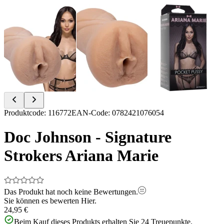
Item
Produktcode
:
116772
EAN-Code
:
0782421076054
1
of
Doc Johnson - Signature
3
Strokers Ariana Marie
Das Produkt hat noch keine Bewertungen.
Sie können es bewerten
Hier.
24,95 €
Beim Kauf dieses Produkts erhalten Sie
24
Treuepunkte.