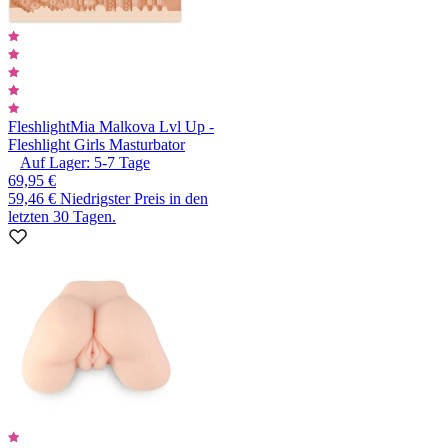
Fleshlight
Mia Malkova Lvl Up -
Fleshlight Girls Masturbator
Auf Lager:
5-7
Tage
69,95 €
59,46 €
Niedrigster Preis in den
letzten 30 Tagen.