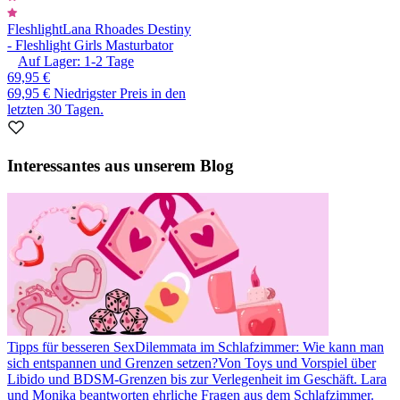
Fleshlight
Lana Rhoades Destiny
- Fleshlight Girls Masturbator
Auf Lager:
1-2
Tage
69,95 €
69,95 €
Niedrigster Preis in den
letzten 30 Tagen.
Interessantes aus unserem Blog
Tipps für besseren Sex
Dilemmata im Schlafzimmer: Wie kann man
sich entspannen und Grenzen setzen?
Von Toys und Vorspiel über
Libido und BDSM-Grenzen bis zur Verlegenheit im Geschäft. Lara
und Monika beantworten ehrliche Fragen aus dem Schlafzimmer.