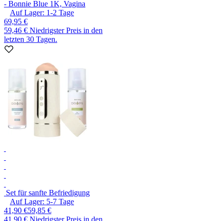
- Bonnie Blue 1K, Vagina
Auf Lager:
1-2
Tage
69,95 €
59,46 €
Niedrigster Preis in den
letzten 30 Tagen.
Set für sanfte Befriedigung
Auf Lager:
5-7
Tage
41,90 €
59,85 €
41,90 €
Niedrigster Preis in den