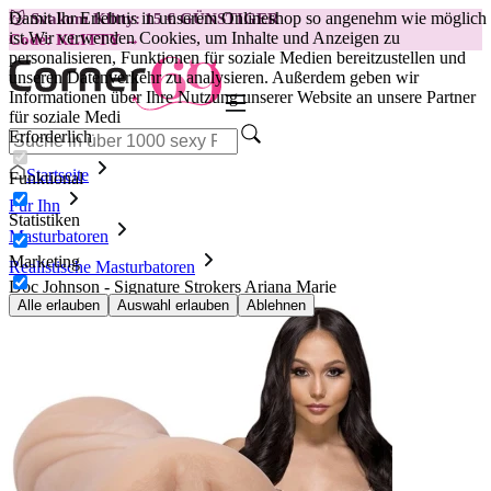
Damit Ihr Erlebnis in unserem Onlineshop so angenehm wie möglich
😽
Svakom Klitty: 15 € GÜNSTIGER
ist.
Wir verwenden Cookies, um Inhalte und Anzeigen zu
Code: KLITTY →
personalisieren, Funktionen für soziale Medien bereitzustellen und
unseren Datenverkehr zu analysieren. Außerdem geben wir
Informationen über Ihre Nutzung unserer Website an unsere Partner
für soziale Medi
Erforderlich
Startseite
Funktional
Für Ihn
Statistiken
Masturbatoren
Marketing
Realistische Masturbatoren
Doc Johnson - Signature Strokers Ariana Marie
Alle erlauben
Auswahl erlauben
Ablehnen