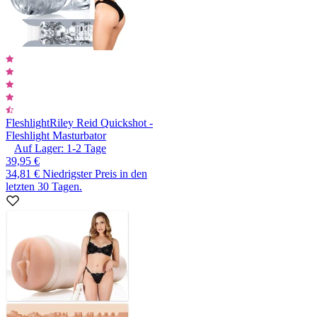
Fleshlight
Riley Reid Quickshot -
Fleshlight Masturbator
Auf Lager:
1-2
Tage
39,95 €
34,81 €
Niedrigster Preis in den
letzten 30 Tagen.