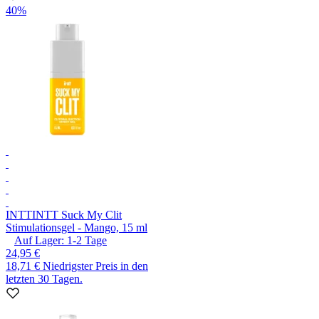
40%
INTT
INTT Suck My Clit
Stimulationsgel - Mango, 15 ml
Auf Lager:
1-2
Tage
24,95 €
18,71 €
Niedrigster Preis in den
letzten 30 Tagen.