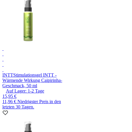
INTT
Stimulationsgel INTT -
Wärmende Wirkung Caipirinha-
Geschmack, 50 ml
Auf Lager:
1-2
Tage
15,95 €
11,96 €
Niedrigster Preis in den
letzten 30 Tagen.