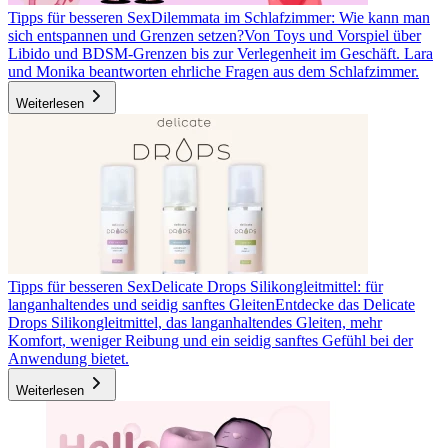
Tipps für besseren Sex
Dilemmata im Schlafzimmer: Wie kann man
sich entspannen und Grenzen setzen?
Von Toys und Vorspiel über
Libido und BDSM-Grenzen bis zur Verlegenheit im Geschäft. Lara
und Monika beantworten ehrliche Fragen aus dem Schlafzimmer.
Weiterlesen
Tipps für besseren Sex
Delicate Drops Silikongleitmittel: für
langanhaltendes und seidig sanftes Gleiten
Entdecke das Delicate
Drops Silikongleitmittel, das langanhaltendes Gleiten, mehr
Komfort, weniger Reibung und ein seidig sanftes Gefühl bei der
Anwendung bietet.
Weiterlesen