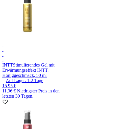
INTT
Stimulierendes Gel mit
Erwärmungseffekt INTT,
Honiggeschmack, 50 ml
Auf Lager:
1-2
Tage
15,95 €
11,96 €
Niedrigster Preis in den
letzten 30 Tagen.