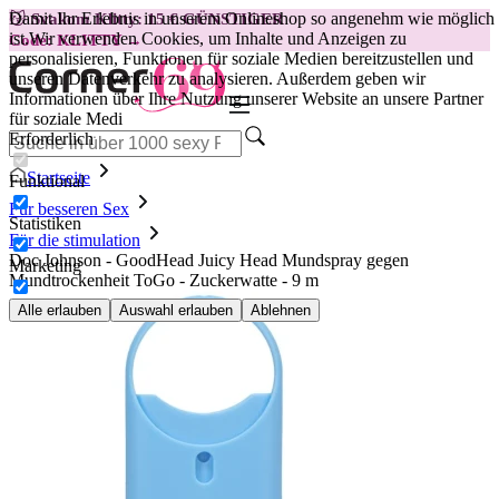
Damit Ihr Erlebnis in unserem Onlineshop so angenehm wie möglich
😽
Svakom Klitty: 15 € GÜNSTIGER
ist.
Wir verwenden Cookies, um Inhalte und Anzeigen zu
Code: KLITTY →
personalisieren, Funktionen für soziale Medien bereitzustellen und
unseren Datenverkehr zu analysieren. Außerdem geben wir
Informationen über Ihre Nutzung unserer Website an unsere Partner
für soziale Medi
Erforderlich
Startseite
Funktional
Für besseren Sex
Statistiken
Für die stimulation
Doc Johnson - GoodHead Juicy Head Mundspray gegen
Marketing
Mundtrockenheit ToGo - Zuckerwatte - 9 m
Alle erlauben
Auswahl erlauben
Ablehnen