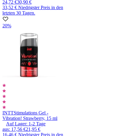
24,72 €
30,90 €
33,52 €
Niedrigster Preis in den
letzten 30 Tagen.
20%
INTT
Stimulations Gel -
Vibration! Strawberry, 15 ml
Auf Lager:
1-2
Tage
aus
:
17,56 €
21,95 €
16,46 €
Niedrigster Preis in den