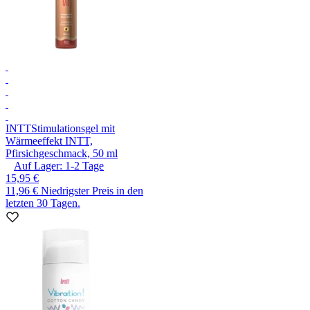
INTT
Stimulationsgel mit
Wärmeeffekt INTT,
Pfirsichgeschmack, 50 ml
Auf Lager:
1-2
Tage
15,95 €
11,96 €
Niedrigster Preis in den
letzten 30 Tagen.