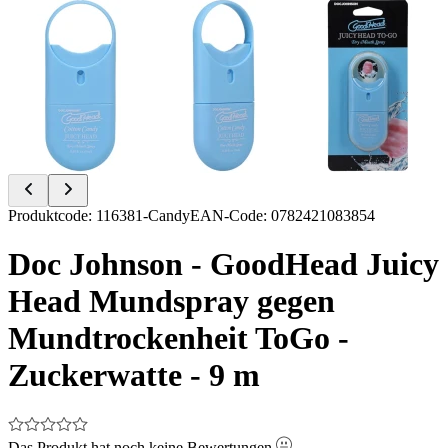
Item
Produktcode
:
116381-Candy
EAN-Code
:
0782421083854
1
of
Doc Johnson - GoodHead Juicy
3
Head Mundspray gegen
Mundtrockenheit ToGo -
Zuckerwatte - 9 m
Das Produkt hat noch keine Bewertungen.