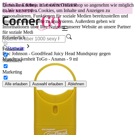
Damit Ihr Erlebnis in unserem Onlineshop so angenehm wie möglich
😽
Svakom Klitty: 15 € GÜNSTIGER
ist.
Wir verwenden Cookies, um Inhalte und Anzeigen zu
Code: KLITTY →
personalisieren, Funktionen für soziale Medien bereitzustellen und
unseren Datenverkehr zu analysieren. Außerdem geben wir
Informationen über Ihre Nutzung unserer Website an unsere Partner
für soziale Medi
Erforderlich
Startseite
Funktional
Doc Johnson - GoodHead Juicy Head Mundspray gegen
Mundtrockenheit ToGo - Ananas - 9 ml
Statistiken
Marketing
Alle erlauben
Auswahl erlauben
Ablehnen