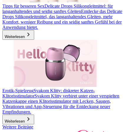
Tipps für besseren Sex
Delicate Drops Silikongleitmittel: für
langanhaltendes und seidig sanftes Gleiten
Entdecke das Delicate
Drops Silikongleitmittel, das langanhaltendes Gleiten, mehr
Komfort, weniger Reibung und ein seidig sanftes Gefühl bei der
Anwendung bietet.
Weiterlesen
Erotik-Spielzeug
Svakom Klitty: diskreter Katzen-
Klitorisstimulator
Svakom Klitty verbirgt unter einer verspielten
Katzenkappe einen Klitorisstimulator mit Lecken, Saugen,
Vibrationen und App-Steuerung für die Entdeckung neuer
Empfindungen.
Weiterlesen
Weitere Beiträge