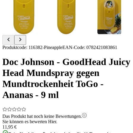
Item
Produktcode
:
116382-Pineapple
EAN-Code
:
0782421083861
1
of
Doc Johnson - GoodHead Juicy
3
Head Mundspray gegen
Mundtrockenheit ToGo -
Ananas - 9 ml
Das Produkt hat noch keine Bewertungen.
Sie können es bewerten
Hier.
11,95 €