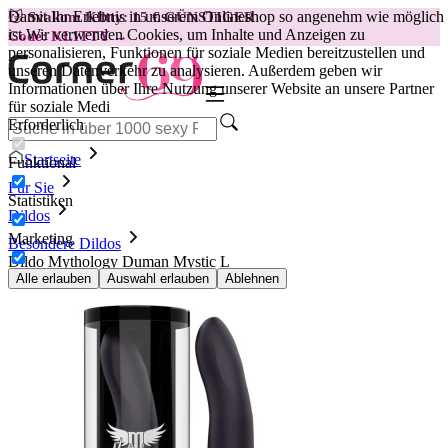
Damit Ihr Erlebnis in unserem Onlineshop so angenehm wie möglich
😽
Svakom Klitty: 15 € GÜNSTIGER
ist.
Wir verwenden Cookies, um Inhalte und Anzeigen zu
Code: KLITTY →
personalisieren, Funktionen für soziale Medien bereitzustellen und
unseren Datenverkehr zu analysieren. Außerdem geben wir
Informationen über Ihre Nutzung unserer Website an unsere Partner
für soziale Medi
Erforderlich
Startseite
Funktional
Für Sie
Statistiken
Dildos
Marketing
Besondere Dildos
Dildo Mythology Duman Mystic L
Alle erlauben
Auswahl erlauben
Ablehnen