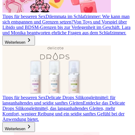
Tipps für besseren Sex
Dilemmata im Schlafzimmer: Wie kann man
sich entspannen und Grenzen setzen?
Von Toys und Vorspiel über
Libido und BDSM-Grenzen bis zur Verlegenheit im Geschäft. Lara
und Monika beantworten ehrliche Fragen aus dem Schlafzimmer.
Weiterlesen
Tipps für besseren Sex
Delicate Drops Silikongleitmittel: für
langanhaltendes und seidig sanftes Gleiten
Entdecke das Delicate
Drops Silikongleitmittel, das langanhaltendes Gleiten, mehr
Komfort, weniger Reibung und ein seidig sanftes Gefühl bei der
Anwendung bietet.
Weiterlesen