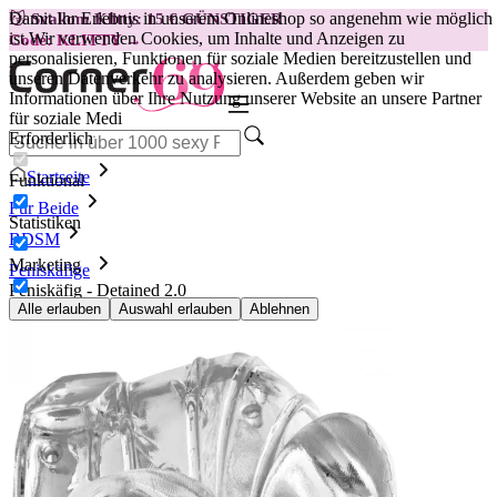
Damit Ihr Erlebnis in unserem Onlineshop so angenehm wie möglich
😽
Svakom Klitty: 15 € GÜNSTIGER
ist.
Wir verwenden Cookies, um Inhalte und Anzeigen zu
Code: KLITTY →
personalisieren, Funktionen für soziale Medien bereitzustellen und
unseren Datenverkehr zu analysieren. Außerdem geben wir
Informationen über Ihre Nutzung unserer Website an unsere Partner
für soziale Medi
Erforderlich
Startseite
Funktional
Für Beide
Statistiken
BDSM
Marketing
Peniskäfige
Peniskäfig - Detained 2.0
Alle erlauben
Auswahl erlauben
Ablehnen