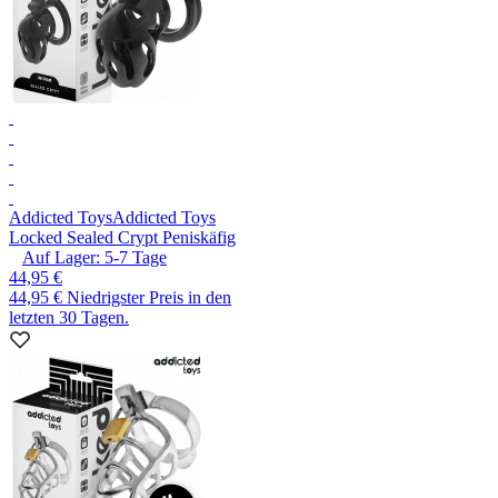
Addicted Toys
Addicted Toys
Locked Sealed Crypt Peniskäfig
Auf Lager:
5-7
Tage
44,95 €
44,95 €
Niedrigster Preis in den
letzten 30 Tagen.