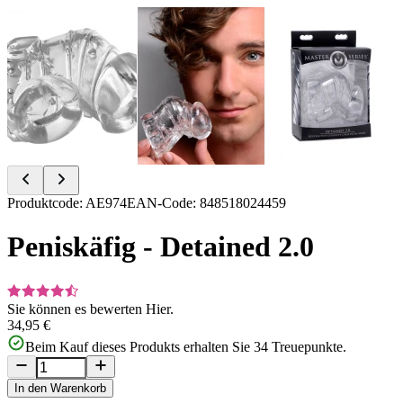
Item
Produktcode
:
AE974
EAN-Code
:
848518024459
1
of
Peniskäfig - Detained 2.0
3
Sie können es bewerten
Hier.
34,95 €
Beim Kauf dieses Produkts erhalten Sie
34
Treuepunkte.
In den Warenkorb