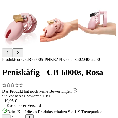
Item
Produktcode
:
CB-6000S-PNK
EAN-Code
:
860224002200
1
of
Peniskäfig - CB-6000s, Rosa
3
Das Produkt hat noch keine Bewertungen.
Sie können es bewerten
Hier.
119,95 €
Kostenloser Versand
Beim Kauf dieses Produkts erhalten Sie
119
Treuepunkte.