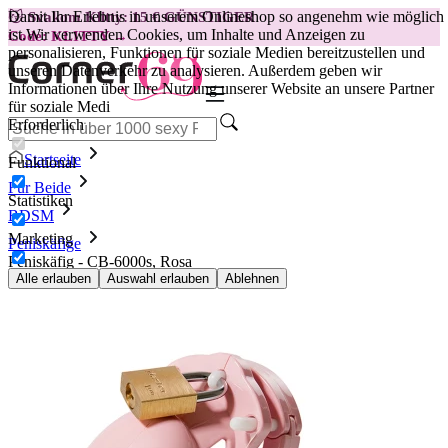
Damit Ihr Erlebnis in unserem Onlineshop so angenehm wie möglich
😽
Svakom Klitty: 15 € GÜNSTIGER
ist.
Wir verwenden Cookies, um Inhalte und Anzeigen zu
Code: KLITTY →
personalisieren, Funktionen für soziale Medien bereitzustellen und
unseren Datenverkehr zu analysieren. Außerdem geben wir
Informationen über Ihre Nutzung unserer Website an unsere Partner
für soziale Medi
Erforderlich
Startseite
Funktional
Für Beide
Statistiken
BDSM
Marketing
Peniskäfige
Peniskäfig - CB-6000s, Rosa
Alle erlauben
Auswahl erlauben
Ablehnen