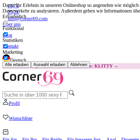
Damit Ihr Erlebnis in unserem Onlineshop so angenehm wie möglich i
16,7k
Datenverkehr zu analysieren. Außerdem geben wir Informationen über
25,2k
Erforderlich
info@corner69.com
Über uns
Funktional
Blog
Statistiken
Kontakt
Marketing
Deutsch
Alle erlauben
Auswahl erlauben
Ablehnen
😽
Svakom Klitty: 15 € GÜNSTIGER
Code: KLITTY →
Profil
Wunschliste
Für Sie
Für Ihn
Für Beide
Für besseren Sex
Anal
Drogerie