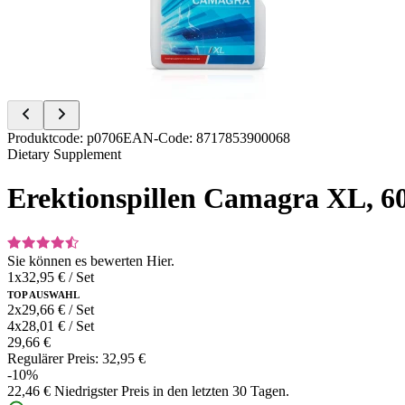
Item
Produktcode
:
p0706
EAN-Code
:
8717853900068
1
Dietary Supplement
of
4
Erektionspillen Camagra XL, 6
Sie können es bewerten
Hier.
1x
32,95 €
/
Set
TOP AUSWAHL
2x
29,66 €
/
Set
4x
28,01 €
/
Set
29,66 €
Regulärer Preis:
32,95 €
-10%
22,46 €
Niedrigster Preis in den letzten 30 Tagen.