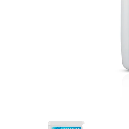
Item
1
of
4