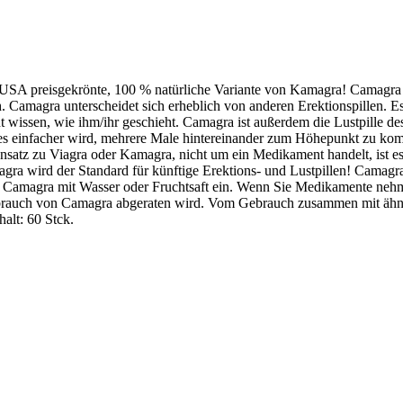
en USA preisgekrönte, 100 % natürliche Variante von Kamagra! Camag
. Camagra unterscheidet sich erheblich von anderen Erektionspillen. Es w
ht wissen, wie ihm/ihr geschieht. Camagra ist außerdem die Lustpille des
ss es einfacher wird, mehrere Male hintereinander zum Höhepunkt zu
satz zu Viagra oder Kamagra, nicht um ein Medikament handelt, ist es n
agra wird der Standard für künftige Erektions- und Lustpillen! Camagra
e Camagra mit Wasser oder Fruchtsaft ein. Wenn Sie Medikamente neh
rauch von Camagra abgeraten wird. Vom Gebrauch zusammen mit ähnlic
alt: 60 Stck.