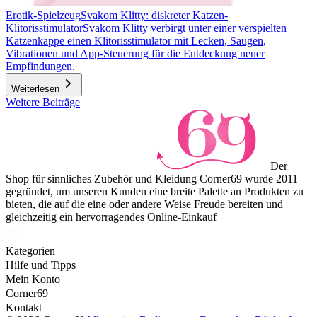
Erotik-Spielzeug
Svakom Klitty: diskreter Katzen-
Klitorisstimulator
Svakom Klitty verbirgt unter einer verspielten
Katzenkappe einen Klitorisstimulator mit Lecken, Saugen,
Vibrationen und App-Steuerung für die Entdeckung neuer
Empfindungen.
Weiterlesen
Weitere Beiträge
Der
Shop für sinnliches Zubehör und Kleidung Corner69 wurde 2011
gegründet, um unseren Kunden eine breite Palette an Produkten zu
bieten, die auf die eine oder andere Weise Freude bereiten und
gleichzeitig ein hervorragendes Online-Einkauf
Kategorien
Hilfe und Tipps
Mein Konto
Corner69
Kontakt