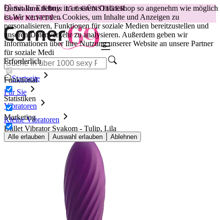
Damit Ihr Erlebnis in unserem Onlineshop so angenehm wie möglich
😽
Svakom Klitty: 15 € GÜNSTIGER
ist.
Wir verwenden Cookies, um Inhalte und Anzeigen zu
Code: KLITTY →
personalisieren, Funktionen für soziale Medien bereitzustellen und
unseren Datenverkehr zu analysieren. Außerdem geben wir
Informationen über Ihre Nutzung unserer Website an unsere Partner
für soziale Medi
Erforderlich
Startseite
Funktional
Für Sie
Statistiken
Vibratoren
Marketing
Kleine Vibratoren
Bullet Vibrator Svakom - Tulip, Lila
Alle erlauben
Auswahl erlauben
Ablehnen