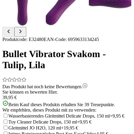
Item
Produktcode
:
E32480
EAN-Code
:
6959633134245
1
of
Bullet Vibrator Svakom -
4
Tulip, Lila
Das Produkt hat noch keine Bewertungen.
Sie können es bewerten
Hier.
39,95 €
Beim Kauf dieses Produkts erhalten Sie
39
Treuepunkte.
Wir empfehlen, dieses Produkt mit zu verwenden:
Wasserbasierendes Gleitmittel Delicate Drops, 150 ml
+9,95 €
Toy Cleaner Delicate Drops, 150 ml
+9,95 €
Gleitmittel JO H2O, 120 ml
+19,95 €
Intime Reinigungstücher Post-Sex EasyGlide
+4,95 €