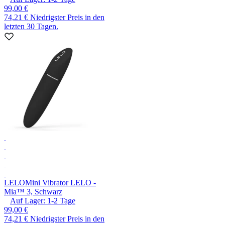
99,00 €
74,21 €
Niedrigster Preis in den
letzten 30 Tagen.
LELO
Mini Vibrator LELO -
Mia™ 3, Schwarz
Auf Lager:
1-2
Tage
99,00 €
74,21 €
Niedrigster Preis in den