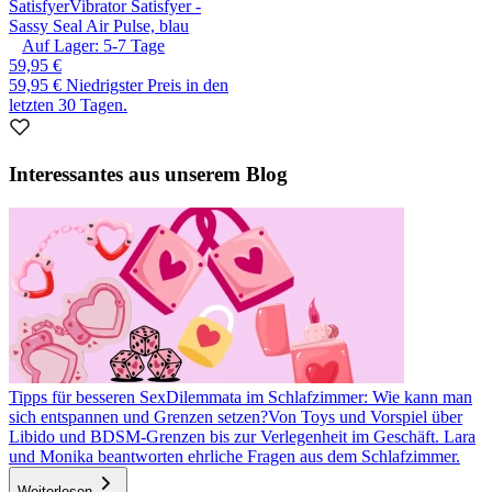
Satisfyer
Vibrator Satisfyer -
Sassy Seal Air Pulse, blau
Auf Lager:
5-7
Tage
59,95 €
59,95 €
Niedrigster Preis in den
letzten 30 Tagen.
Interessantes aus unserem Blog
Tipps für besseren Sex
Dilemmata im Schlafzimmer: Wie kann man
sich entspannen und Grenzen setzen?
Von Toys und Vorspiel über
Libido und BDSM-Grenzen bis zur Verlegenheit im Geschäft. Lara
und Monika beantworten ehrliche Fragen aus dem Schlafzimmer.
Weiterlesen