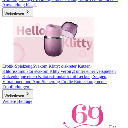
Anwendung bietet.
Weiterlesen
Erotik-Spielzeug
Svakom Klitty: diskreter Katzen-
Klitorisstimulator
Svakom Klitty verbirgt unter einer verspielten
Katzenkappe einen Klitorisstimulator mit Lecken, Saugen,
Vibrationen und App-Steuerung für die Entdeckung neuer
Empfindungen.
Weiterlesen
Weitere Beiträge
Der