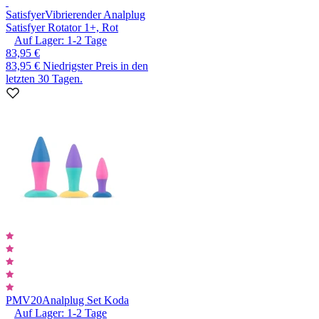
Satisfyer
Vibrierender Analplug
Satisfyer Rotator 1+, Rot
Auf Lager:
1-2
Tage
83,95 €
83,95 €
Niedrigster Preis in den
letzten 30 Tagen.
PMV20
Analplug Set Koda
Auf Lager:
1-2
Tage