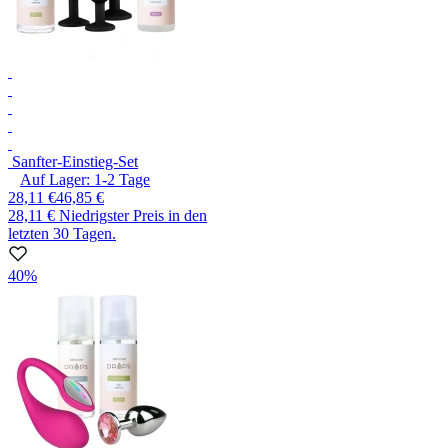
Sanfter-Einstieg-Set
Auf Lager:
1-2
Tage
28,11 €
46,85 €
28,11 €
Niedrigster Preis in den
letzten 30 Tagen.
40%