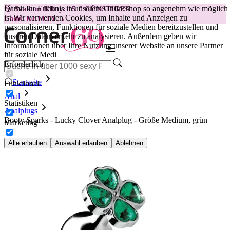
Damit Ihr Erlebnis in unserem Onlineshop so angenehm wie möglich
😽
Svakom Klitty: 15 € GÜNSTIGER
ist.
Wir verwenden Cookies, um Inhalte und Anzeigen zu
Code: KLITTY →
personalisieren, Funktionen für soziale Medien bereitzustellen und
unseren Datenverkehr zu analysieren. Außerdem geben wir
Informationen über Ihre Nutzung unserer Website an unsere Partner
für soziale Medi
Erforderlich
Startseite
Funktional
Anal
Statistiken
Analplugs
Booty Sparks - Lucky Clover Analplug - Größe Medium, grün
Marketing
Alle erlauben
Auswahl erlauben
Ablehnen