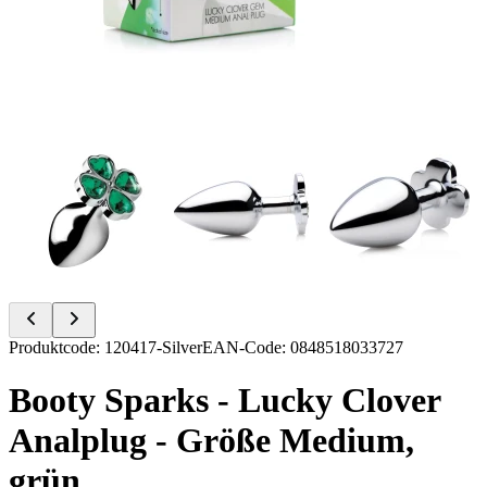
Item
Produktcode
:
120417-Silver
EAN-Code
:
0848518033727
1
of
Booty Sparks - Lucky Clover
16
Analplug - Größe Medium,
grün