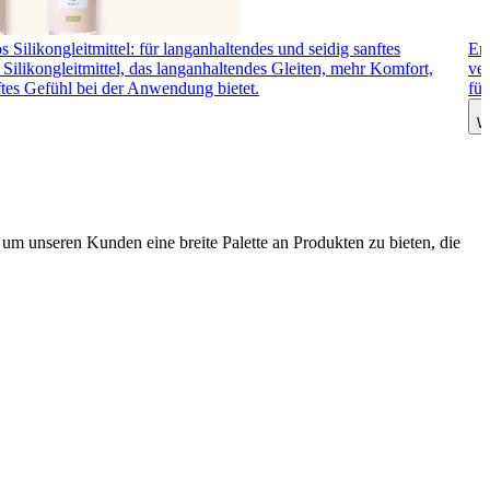
 Silikongleitmittel: für langanhaltendes und seidig sanftes
Ero
Silikongleitmittel, das langanhaltendes Gleiten, mehr Komfort,
ver
ftes Gefühl bei der Anwendung bietet.
fü
W
m unseren Kunden eine breite Palette an Produkten zu bieten, die