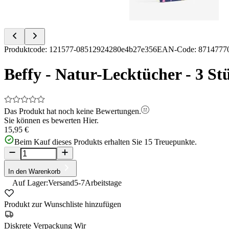
Item
Produktcode
:
121577-08512924280e4b27e356
EAN-Code
:
8714777
1
of
Beffy - Natur-Lecktücher - 3 St
2
Das Produkt hat noch keine Bewertungen.
Sie können es bewerten
Hier.
15,95 €
Beim Kauf dieses Produkts erhalten Sie
15
Treuepunkte.
In den Warenkorb
Auf Lager:
Versand
5-7
Arbeitstage
Produkt zur Wunschliste hinzufügen
Diskrete Verpackung
Wir