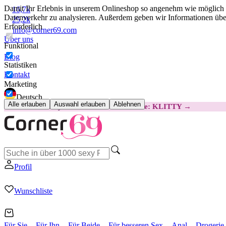
Damit Ihr Erlebnis in unserem Onlineshop so angenehm wie möglich i
16,7k
Datenverkehr zu analysieren. Außerdem geben wir Informationen über
25,2k
Erforderlich
info@corner69.com
Über uns
Funktional
Blog
Statistiken
Kontakt
Marketing
Deutsch
Alle erlauben
Auswahl erlauben
Ablehnen
😽
Svakom Klitty: 15 € GÜNSTIGER
Code: KLITTY →
Profil
Wunschliste
Für Sie
Für Ihn
Für Beide
Für besseren Sex
Anal
Drogerie