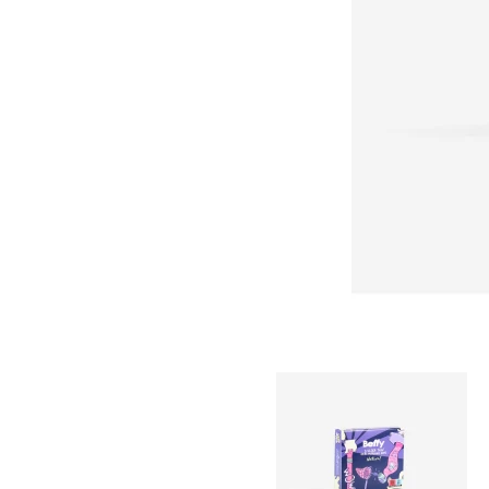
Item
1
of
2