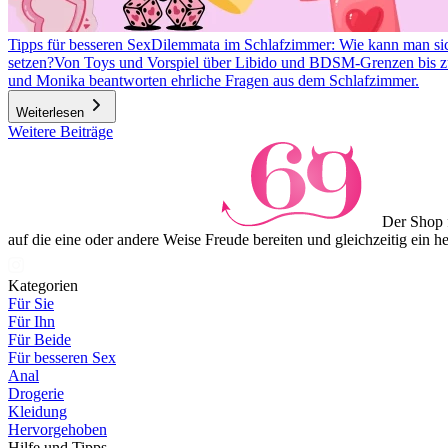
Tipps für besseren Sex
Dilemmata im Schlafzimmer: Wie kann man si
setzen?
Von Toys und Vorspiel über Libido und BDSM-Grenzen bis zu
und Monika beantworten ehrliche Fragen aus dem Schlafzimmer.
Weiterlesen
Item
Weitere Beiträge
1
of
3
Der Shop 
auf die eine oder andere Weise Freude bereiten und gleichzeitig ein 
Kategorien
Für Sie
Für Ihn
Für Beide
Für besseren Sex
Anal
Drogerie
Kleidung
Hervorgehoben
Hilfe und Tipps