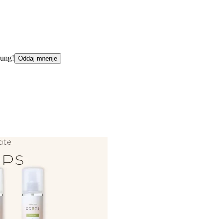
rung!
Oddaj mnenje