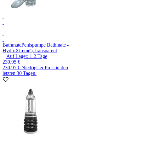
Bathmate
Penispumpe Bathmate -
HydroXtreme5, transparent
Auf Lager:
1-2
Tage
230,95 €
230,95 €
Niedrigster Preis in den
letzten 30 Tagen.