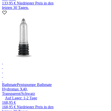
133,95 €
Niedrigster Preis in den
letzten 30 Tagen.
Bathmate
Penispumpe Bathmate
Hydromax X40,
Transparent/Schwarz
Auf Lager:
1-2
Tage
168,95 €
168,95 €
Niedrigster Preis in den