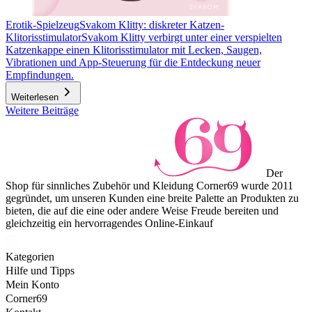
Erotik-Spielzeug
Svakom Klitty: diskreter Katzen-
Klitorisstimulator
Svakom Klitty verbirgt unter einer verspielten
Katzenkappe einen Klitorisstimulator mit Lecken, Saugen,
Vibrationen und App-Steuerung für die Entdeckung neuer
Empfindungen.
Weiterlesen
Weitere Beiträge
Der
Shop für sinnliches Zubehör und Kleidung Corner69 wurde 2011
gegründet, um unseren Kunden eine breite Palette an Produkten zu
bieten, die auf die eine oder andere Weise Freude bereiten und
gleichzeitig ein hervorragendes Online-Einkauf
Kategorien
Hilfe und Tipps
Mein Konto
Corner69