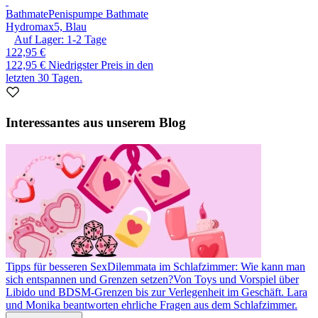
Bathmate
Penispumpe Bathmate
Hydromax5, Blau
Auf Lager:
1-2
Tage
122,95 €
122,95 €
Niedrigster Preis in den
letzten 30 Tagen.
Interessantes aus unserem Blog
Tipps für besseren Sex
Dilemmata im Schlafzimmer: Wie kann man
sich entspannen und Grenzen setzen?
Von Toys und Vorspiel über
Libido und BDSM-Grenzen bis zur Verlegenheit im Geschäft. Lara
und Monika beantworten ehrliche Fragen aus dem Schlafzimmer.