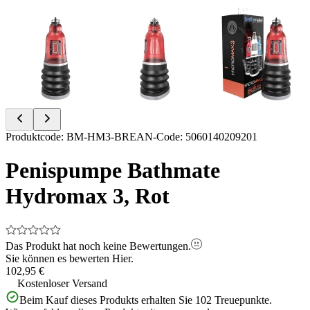
Item
Produktcode
:
BM-HM3-BR
EAN-Code
:
5060140209201
1
of
Penispumpe Bathmate
3
Hydromax 3, Rot
Das Produkt hat noch keine Bewertungen.
Sie können es bewerten
Hier.
102,95 €
Kostenloser Versand
Beim Kauf dieses Produkts erhalten Sie
102
Treuepunkte.