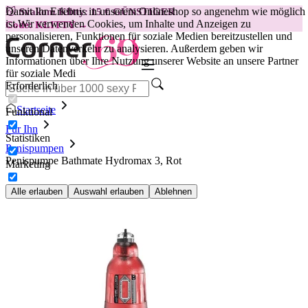
Damit Ihr Erlebnis in unserem Onlineshop so angenehm wie möglich
😽
Svakom Klitty: 15 € GÜNSTIGER
ist.
Wir verwenden Cookies, um Inhalte und Anzeigen zu
Code: KLITTY →
personalisieren, Funktionen für soziale Medien bereitzustellen und
unseren Datenverkehr zu analysieren. Außerdem geben wir
Informationen über Ihre Nutzung unserer Website an unsere Partner
für soziale Medi
Erforderlich
Startseite
Funktional
Für Ihn
Statistiken
Penispumpen
Penispumpe Bathmate Hydromax 3, Rot
Marketing
Alle erlauben
Auswahl erlauben
Ablehnen