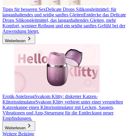
Tipps für besseren Sex
Delicate Drops Silikongleitmittel: für
langanhaltendes und seidig sanftes Gleiten
Entdecke das Delicate
Drops Silikongleitmittel, das langanhaltendes Gleiten, mehr
Komfort, weniger Reibung und ein seidig sanftes Gefühl bei der
Anwendung bietet.
Weiterlesen
Erotik-Spielzeug
Svakom Klitty: diskreter Katzen-
Klitorisstimulator
Svakom Klitty verbirgt unter einer verspielten
Katzenkappe einen Klitorisstimulator mit Lecken, Saugen,
Vibrationen und App-Steuerung für die Entdeckung neuer
Empfindungen.
Weiterlesen
Weitere Beiträge