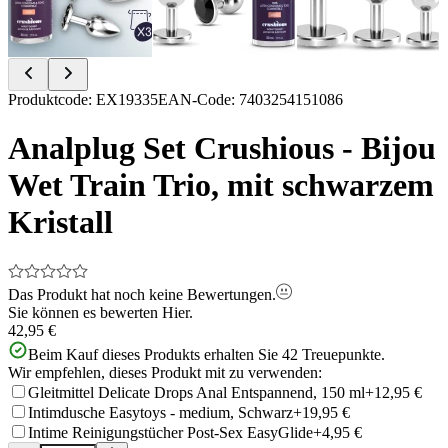
Item
Produktcode
:
EX19335
EAN-Code
:
7403254151086
1
of
Analplug Set Crushious - Bijou
9
Wet Train Trio, mit schwarzem
Kristall
Das Produkt hat noch keine Bewertungen.
Sie können es bewerten
Hier.
42,95 €
Beim Kauf dieses Produkts erhalten Sie
42
Treuepunkte.
Wir empfehlen, dieses Produkt mit zu verwenden:
Gleitmittel Delicate Drops Anal Entspannend, 150 ml
+12,95 €
Intimdusche Easytoys - medium, Schwarz
+19,95 €
Intime Reinigungstücher Post-Sex EasyGlide
+4,95 €