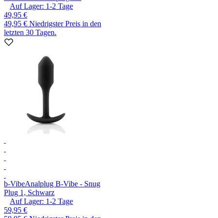
Auf Lager:
1-2
Tage
49,95 €
49,95 €
Niedrigster Preis in den
letzten 30 Tagen.
b-Vibe
Analplug B-Vibe - Snug
Plug 1, Schwarz
Auf Lager:
1-2
Tage
59,95 €