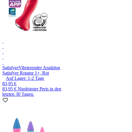
Satisfyer
Vibrierender Analplug
Satisfyer Rotator 1+, Rot
Auf Lager:
1-2
Tage
83,95 €
83,95 €
Niedrigster Preis in den
letzten 30 Tagen.