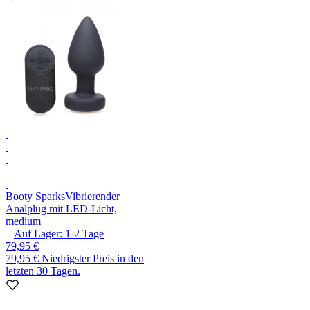
Booty Sparks
Vibrierender
Analplug mit LED-Licht,
medium
Auf Lager:
1-2
Tage
79,95 €
79,95 €
Niedrigster Preis in den
letzten 30 Tagen.