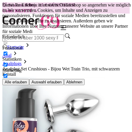
Damit Ihr Erlebnis in unserem Onlineshop so angenehm wie möglich
😽
Svakom Klitty: 15 € GÜNSTIGER
ist.
Wir verwenden Cookies, um Inhalte und Anzeigen zu
Code: KLITTY →
personalisieren, Funktionen für soziale Medien bereitzustellen und
unseren Datenverkehr zu analysieren. Außerdem geben wir
Informationen über Ihre Nutzung unserer Website an unsere Partner
für soziale Medi
Erforderlich
Startseite
Funktional
Anal
Statistiken
Analplugs
Analplug Set Crushious - Bijou Wet Train Trio, mit schwarzem
Marketing
Kristall
Alle erlauben
Auswahl erlauben
Ablehnen