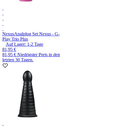
Nexus
Analplug Set Nexus - G-
Play Trio Plus
Auf Lager:
1-2
Tage
81,95 €
81,95 €
Niedrigster Preis in den
letzten 30 Tagen.