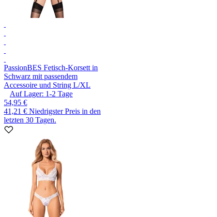
Passion
BES Fetisch-Korsett in
Schwarz mit passendem
Accessoire und String L/XL
Auf Lager:
1-2
Tage
54,95 €
41,21 €
Niedrigster Preis in den
letzten 30 Tagen.