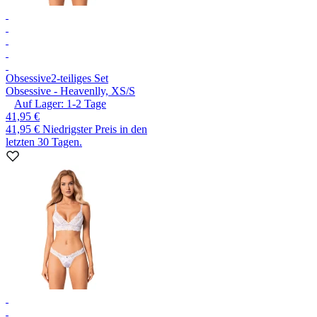
Obsessive
2-teiliges Set
Obsessive - Heavenlly, XS/S
Auf Lager:
1-2
Tage
41,95 €
41,95 €
Niedrigster Preis in den
letzten 30 Tagen.