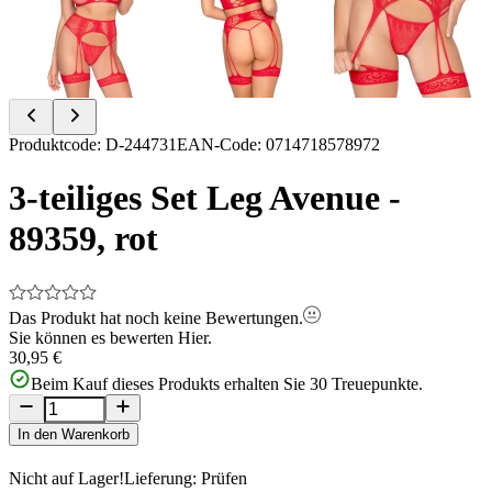
Item
Produktcode
:
D-244731
EAN-Code
:
0714718578972
1
of
3-teiliges Set Leg Avenue -
4
89359, rot
Das Produkt hat noch keine Bewertungen.
Sie können es bewerten
Hier.
30,95 €
Beim Kauf dieses Produkts erhalten Sie
30
Treuepunkte.
In den Warenkorb
Nicht auf Lager!
Lieferung: Prüfen