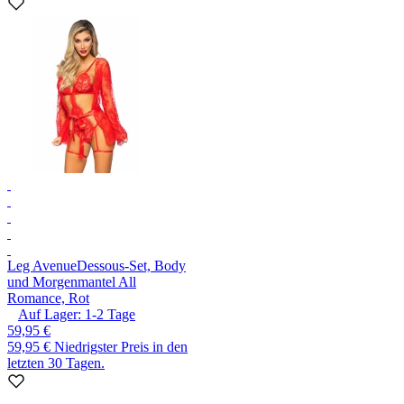
Leg Avenue
Dessous-Set, Body
und Morgenmantel All
Romance, Rot
Auf Lager:
1-2
Tage
59,95 €
59,95 €
Niedrigster Preis in den
letzten 30 Tagen.