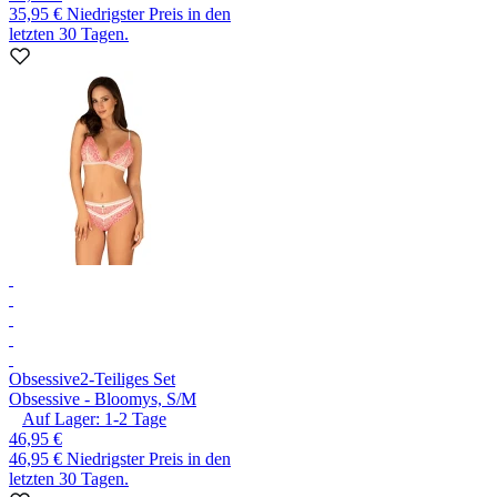
35,95 €
Niedrigster Preis in den
letzten 30 Tagen.
Obsessive
2-Teiliges Set
Obsessive - Bloomys, S/M
Auf Lager:
1-2
Tage
46,95 €
46,95 €
Niedrigster Preis in den
letzten 30 Tagen.