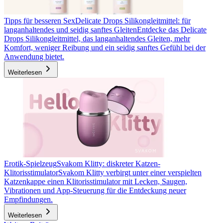
Tipps für besseren Sex
Delicate Drops Silikongleitmittel: für
langanhaltendes und seidig sanftes Gleiten
Entdecke das Delicate
Drops Silikongleitmittel, das langanhaltendes Gleiten, mehr
Komfort, weniger Reibung und ein seidig sanftes Gefühl bei der
Anwendung bietet.
Weiterlesen
Erotik-Spielzeug
Svakom Klitty: diskreter Katzen-
Klitorisstimulator
Svakom Klitty verbirgt unter einer verspielten
Katzenkappe einen Klitorisstimulator mit Lecken, Saugen,
Vibrationen und App-Steuerung für die Entdeckung neuer
Empfindungen.
Weiterlesen