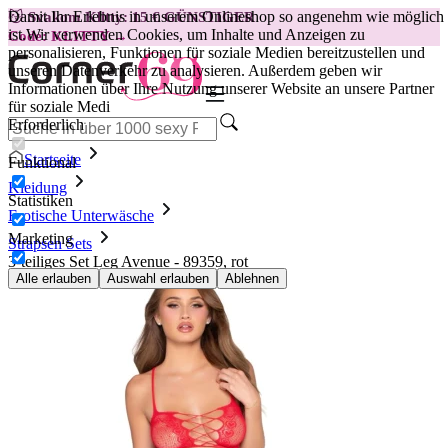
Damit Ihr Erlebnis in unserem Onlineshop so angenehm wie möglich
😽
Svakom Klitty: 15 € GÜNSTIGER
ist.
Wir verwenden Cookies, um Inhalte und Anzeigen zu
Code: KLITTY →
personalisieren, Funktionen für soziale Medien bereitzustellen und
unseren Datenverkehr zu analysieren. Außerdem geben wir
Informationen über Ihre Nutzung unserer Website an unsere Partner
für soziale Medi
Erforderlich
Startseite
Funktional
Kleidung
Statistiken
Erotische Unterwäsche
Marketing
Strapsen Sets
3-teiliges Set Leg Avenue - 89359, rot
Alle erlauben
Auswahl erlauben
Ablehnen