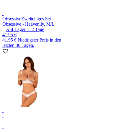
Obsessive
Zweiteiliges Set
Obsessive - Heavenlly, M/L
Auf Lager:
1-2
Tage
41,95 €
41,95 €
Niedrigster Preis in den
letzten 30 Tagen.