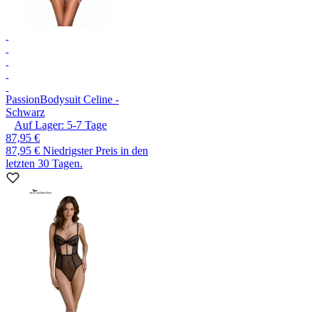
Passion
Bodysuit Celine -
Schwarz
Auf Lager:
5-7
Tage
87,95 €
87,95 €
Niedrigster Preis in den
letzten 30 Tagen.