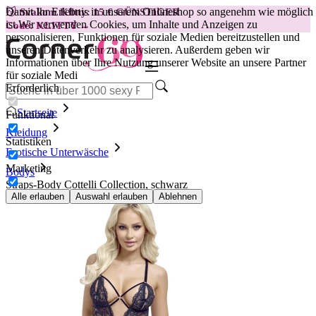
Damit Ihr Erlebnis in unserem Onlineshop so angenehm wie möglich
😽
Svakom Klitty: 15 € GÜNSTIGER
ist.
Wir verwenden Cookies, um Inhalte und Anzeigen zu
Code: KLITTY →
personalisieren, Funktionen für soziale Medien bereitzustellen und
unseren Datenverkehr zu analysieren. Außerdem geben wir
Informationen über Ihre Nutzung unserer Website an unsere Partner
für soziale Medi
Erforderlich
Startseite
Funktional
Kleidung
Statistiken
Erotische Unterwäsche
Marketing
Bodys
Straps-Body Cottelli Collection, schwarz
Alle erlauben
Auswahl erlauben
Ablehnen