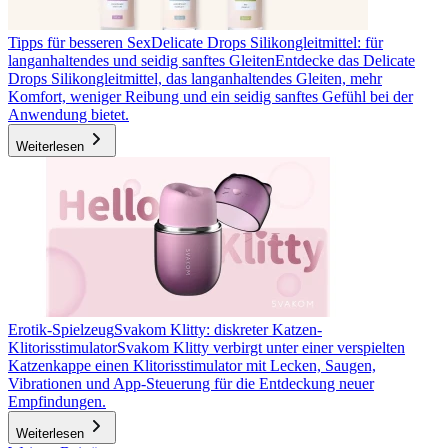
Tipps für besseren Sex
Delicate Drops Silikongleitmittel: für
langanhaltendes und seidig sanftes Gleiten
Entdecke das Delicate
Drops Silikongleitmittel, das langanhaltendes Gleiten, mehr
Komfort, weniger Reibung und ein seidig sanftes Gefühl bei der
Anwendung bietet.
Weiterlesen
Erotik-Spielzeug
Svakom Klitty: diskreter Katzen-
Klitorisstimulator
Svakom Klitty verbirgt unter einer verspielten
Katzenkappe einen Klitorisstimulator mit Lecken, Saugen,
Vibrationen und App-Steuerung für die Entdeckung neuer
Empfindungen.
Weiterlesen