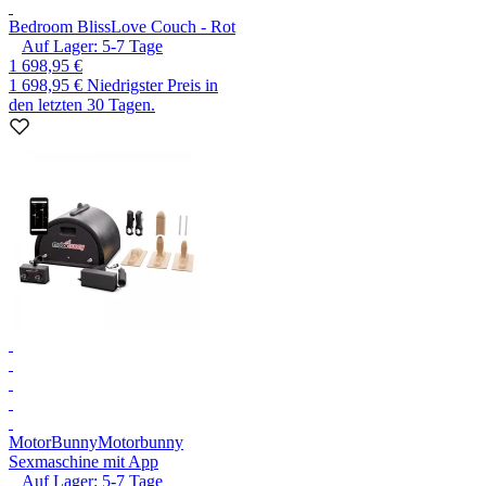
Bedroom Bliss
Love Couch - Rot
Auf Lager:
5-7
Tage
1 698,95 €
1 698,95 €
Niedrigster Preis in
den letzten 30 Tagen.
MotorBunny
Motorbunny
Sexmaschine mit App
Auf Lager:
5-7
Tage