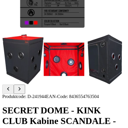
Item
Produktcode
:
D-241944
EAN-Code
:
8436554763504
1
of
SECRET DOME - KINK
16
CLUB Kabine SCANDALE -