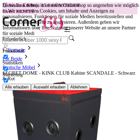
Damit Ihr Erlebnis in unserem Onlineshop so angenehm wie möglich
😽
Svakom Klitty: 15 € GÜNSTIGER
ist.
Wir verwenden Cookies, um Inhalte und Anzeigen zu
Code: KLITTY →
personalisieren, Funktionen für soziale Medien bereitzustellen und
unseren Datenverkehr zu analysieren. Außerdem geben wir
Informationen über Ihre Nutzung unserer Website an unsere Partner
für soziale Medi
Erforderlich
Startseite
Funktional
Für Beide
Statistiken
Erotische Möbel
SECRET DOME - KINK CLUB Kabine SCANDALE - Schwarz
Marketing
& Rot
Alle erlauben
Auswahl erlauben
Ablehnen