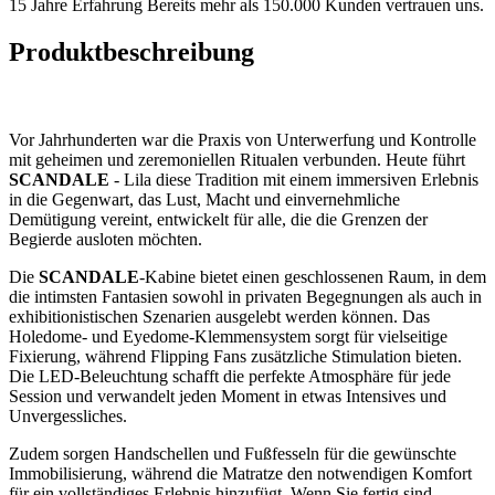
15 Jahre Erfahrung
Bereits mehr als 150.000 Kunden vertrauen uns.
Produktbeschreibung
Vor Jahrhunderten war die Praxis von Unterwerfung und Kontrolle
mit geheimen und zeremoniellen Ritualen verbunden. Heute führt
SCANDALE
- Lila diese Tradition mit einem immersiven Erlebnis
in die Gegenwart, das Lust, Macht und einvernehmliche
Demütigung vereint, entwickelt für alle, die die Grenzen der
Begierde ausloten möchten.
Die
SCANDALE
-Kabine bietet einen geschlossenen Raum, in dem
die intimsten Fantasien sowohl in privaten Begegnungen als auch in
exhibitionistischen Szenarien ausgelebt werden können. Das
Holedome- und Eyedome-Klemmensystem sorgt für vielseitige
Fixierung, während Flipping Fans zusätzliche Stimulation bieten.
Die LED-Beleuchtung schafft die perfekte Atmosphäre für jede
Session und verwandelt jeden Moment in etwas Intensives und
Unvergessliches.
Zudem sorgen Handschellen und Fußfesseln für die gewünschte
Immobilisierung, während die Matratze den notwendigen Komfort
für ein vollständiges Erlebnis hinzufügt. Wenn Sie fertig sind,