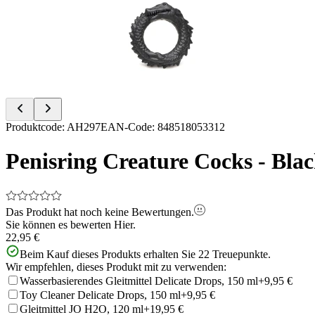
of
4
Item
Produktcode
:
AH297
EAN-Code
:
848518053312
1
of
Penisring Creature Cocks - Bl
4
Das Produkt hat noch keine Bewertungen.
Sie können es bewerten
Hier.
22,95 €
Beim Kauf dieses Produkts erhalten Sie
22
Treuepunkte.
Wir empfehlen, dieses Produkt mit zu verwenden:
Wasserbasierendes Gleitmittel Delicate Drops, 150 ml
+9,95 €
Toy Cleaner Delicate Drops, 150 ml
+9,95 €
Gleitmittel JO H2O, 120 ml
+19,95 €