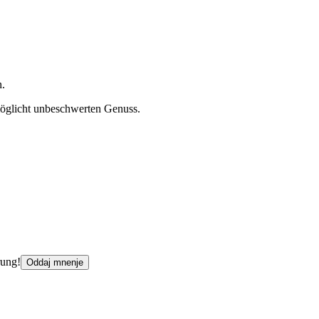
n.
möglicht unbeschwerten Genuss.
rung!
Oddaj mnenje