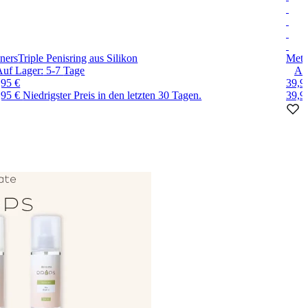
ners
Triple Penisring aus Silikon
Meta
Auf Lager:
5-7
Tage
Au
,95 €
39,9
,95 €
Niedrigster Preis in den letzten 30 Tagen.
39,9