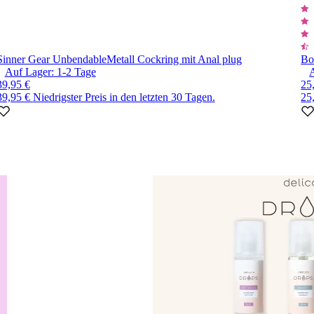
Sinner Gear Unbendable
Metall Cockring mit Anal plug
Bo
Auf Lager:
1-2
Tage
39,95 €
25
39,95 €
Niedrigster Preis in den letzten 30 Tagen.
25