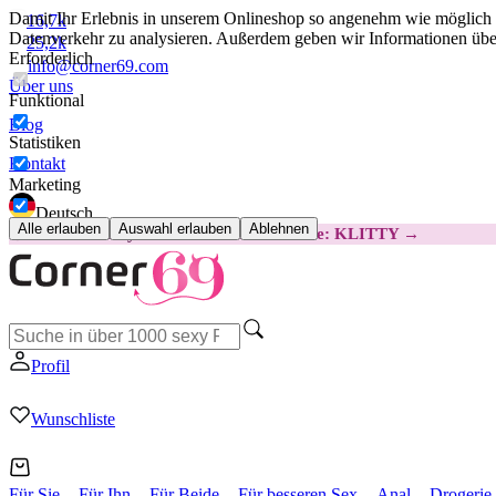
Damit Ihr Erlebnis in unserem Onlineshop so angenehm wie möglich i
16,7k
Datenverkehr zu analysieren. Außerdem geben wir Informationen über
25,2k
Erforderlich
info@corner69.com
Über uns
Funktional
Blog
Statistiken
Kontakt
Marketing
Deutsch
Alle erlauben
Auswahl erlauben
Ablehnen
😽
Svakom Klitty: 15 € GÜNSTIGER
Code: KLITTY →
Profil
Wunschliste
Für Sie
Für Ihn
Für Beide
Für besseren Sex
Anal
Drogerie