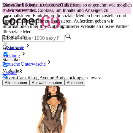
Damit Ihr Erlebnis in unserem Onlineshop so angenehm wie möglich
😽
Svakom Klitty: 15 € GÜNSTIGER
ist.
Wir verwenden Cookies, um Inhalte und Anzeigen zu
Code: KLITTY →
personalisieren, Funktionen für soziale Medien bereitzustellen und
unseren Datenverkehr zu analysieren. Außerdem geben wir
Informationen über Ihre Nutzung unserer Website an unsere Partner
für soziale Medi
Erforderlich
Startseite
Funktional
Kleidung
Statistiken
Erotische Unterwäsche
Marketing
Catsuits
Ouvert-Catsuit Leg Avenue Bodystockings, schwarz
Alle erlauben
Auswahl erlauben
Ablehnen