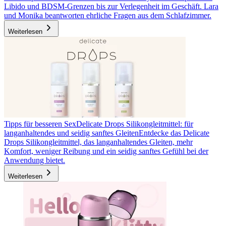
Libido und BDSM-Grenzen bis zur Verlegenheit im Geschäft. Lara
und Monika beantworten ehrliche Fragen aus dem Schlafzimmer.
Weiterlesen
Tipps für besseren Sex
Delicate Drops Silikongleitmittel: für
langanhaltendes und seidig sanftes Gleiten
Entdecke das Delicate
Drops Silikongleitmittel, das langanhaltendes Gleiten, mehr
Komfort, weniger Reibung und ein seidig sanftes Gefühl bei der
Anwendung bietet.
Weiterlesen