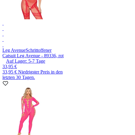
Leg Avenue
Schrittoffener
Catsuit Leg Avenue - 89336, rot
Auf Lager:
5-7
Tage
33,95 €
33,95 €
Niedrigster Preis in den
letzten 30 Tagen.