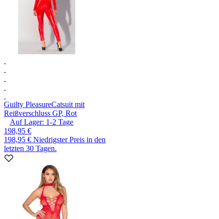
Guilty Pleasure
Catsuit mit
Reißverschluss GP, Rot
Auf Lager:
1-2
Tage
198,95 €
198,95 €
Niedrigster Preis in den
letzten 30 Tagen.