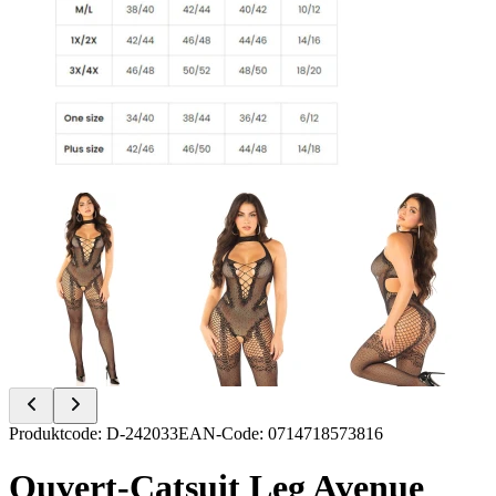
Item
Produktcode
:
D-242033
EAN-Code
:
0714718573816
1
of
Ouvert-Catsuit Leg Avenue
6