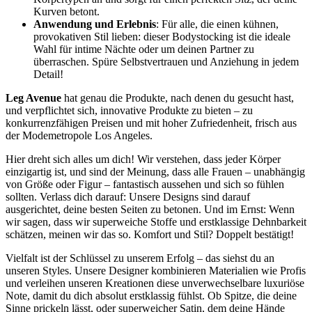
Kurven betont.
Anwendung und Erlebnis
: Für alle, die einen kühnen,
provokativen Stil lieben: dieser Bodystocking ist die ideale
Wahl für intime Nächte oder um deinen Partner zu
überraschen. Spüre Selbstvertrauen und Anziehung in jedem
Detail!
Leg Avenue
hat genau die Produkte, nach denen du gesucht hast,
und verpflichtet sich, innovative Produkte zu bieten – zu
konkurrenzfähigen Preisen und mit hoher Zufriedenheit, frisch aus
der Modemetropole Los Angeles.
Hier dreht sich alles um dich! Wir verstehen, dass jeder Körper
einzigartig ist, und sind der Meinung, dass alle Frauen – unabhängig
von Größe oder Figur – fantastisch aussehen und sich so fühlen
sollten. Verlass dich darauf: Unsere Designs sind darauf
ausgerichtet, deine besten Seiten zu betonen. Und im Ernst: Wenn
wir sagen, dass wir superweiche Stoffe und erstklassige Dehnbarkeit
schätzen, meinen wir das so. Komfort und Stil? Doppelt bestätigt!
Vielfalt ist der Schlüssel zu unserem Erfolg – das siehst du an
unseren Styles. Unsere Designer kombinieren Materialien wie Profis
und verleihen unseren Kreationen diese unverwechselbare luxuriöse
Note, damit du dich absolut erstklassig fühlst. Ob Spitze, die deine
Sinne prickeln lässt, oder superweicher Satin, dem deine Hände