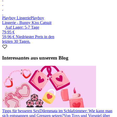
Playboy Lingerie
Playboy
Lingerie - Bunny Kiss Catsuit
Auf Lager:
5-7
Tage
79,95 €
59,96 €
Niedrigster Preis in den
letzten 30 Tagen.
Interessantes aus unserem Blog
Tipps für besseren Sex
Dilemmata im Schlafzimmer: Wie kann man
sich entspannen und Grenzen setzen?
Von Toys und Vorspiel über