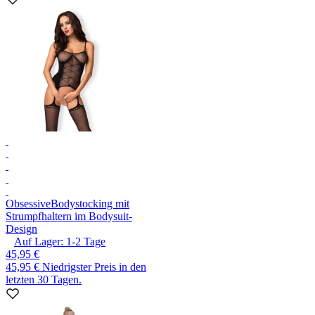
Obsessive
Bodystocking mit
Strumpfhaltern im Bodysuit-
Design
Auf Lager:
1-2
Tage
45,95 €
45,95 €
Niedrigster Preis in den
letzten 30 Tagen.