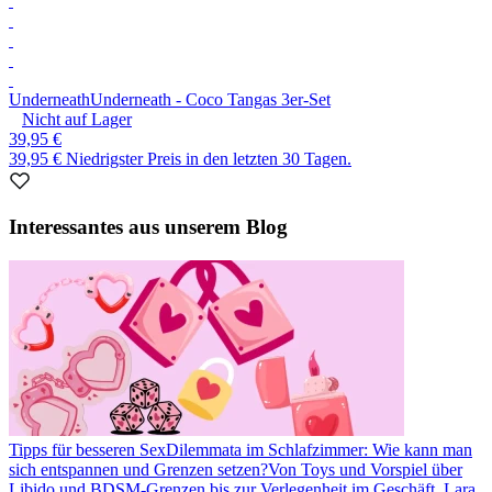
Underneath
Underneath - Coco Tangas 3er-Set
Nicht auf Lager
39,95 €
39,95 €
Niedrigster Preis in den letzten 30 Tagen.
Item
1
Interessantes aus unserem Blog
of
1
Tipps für besseren Sex
Dilemmata im Schlafzimmer: Wie kann man
sich entspannen und Grenzen setzen?
Von Toys und Vorspiel über
Libido und BDSM-Grenzen bis zur Verlegenheit im Geschäft. Lara