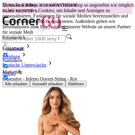
Damit Ihr Erlebnis in unserem Onlineshop so angenehm wie möglich
😽
Svakom Klitty: 15 € GÜNSTIGER
ist.
Wir verwenden Cookies, um Inhalte und Anzeigen zu
Code: KLITTY →
personalisieren, Funktionen für soziale Medien bereitzustellen und
unseren Datenverkehr zu analysieren. Außerdem geben wir
Informationen über Ihre Nutzung unserer Website an unsere Partner
für soziale Medi
Erforderlich
Startseite
Funktional
Kleidung
Statistiken
Erotische Unterwäsche
Marketing
Strings
Obsessive - Inferro Ouvert-String - Rot
Alle erlauben
Auswahl erlauben
Ablehnen