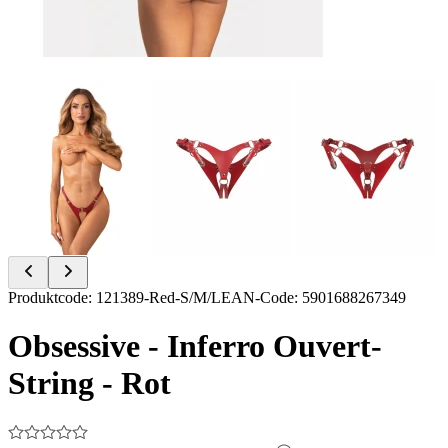
Item
Produktcode
:
121389-Red-S/M/L
EAN-Code
:
5901688267349
1
of
Obsessive - Inferro Ouvert-
7
String - Rot