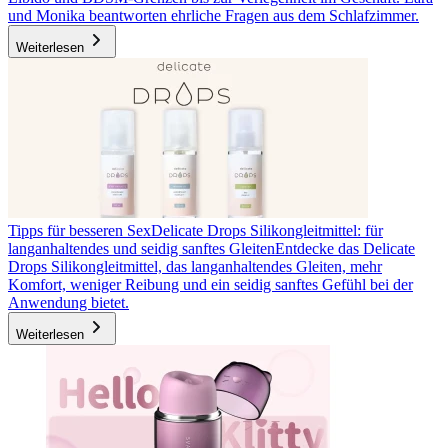
und Monika beantworten ehrliche Fragen aus dem Schlafzimmer.
Weiterlesen
Tipps für besseren Sex
Delicate Drops Silikongleitmittel: für
langanhaltendes und seidig sanftes Gleiten
Entdecke das Delicate
Drops Silikongleitmittel, das langanhaltendes Gleiten, mehr
Komfort, weniger Reibung und ein seidig sanftes Gefühl bei der
Anwendung bietet.
Weiterlesen