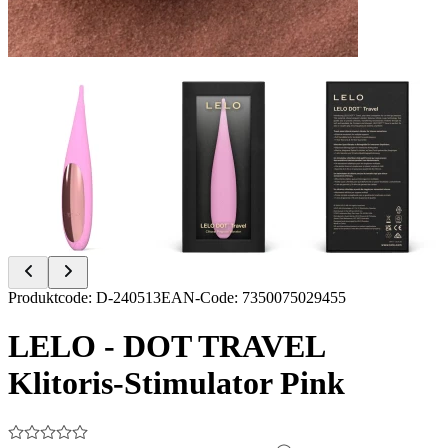
Item
Produktcode
:
D-240513
EAN-Code
:
7350075029455
1
of
LELO - DOT TRAVEL
7
Klitoris-Stimulator Pink