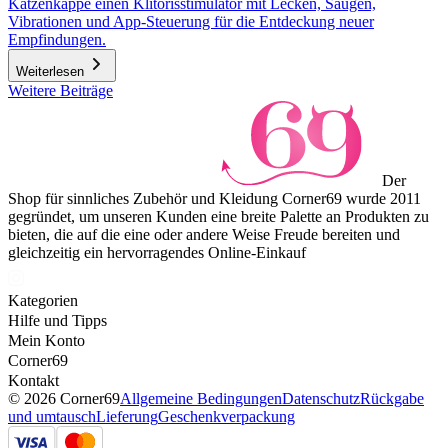
Katzenkappe einen Klitorisstimulator mit Lecken, Saugen,
Vibrationen und App-Steuerung für die Entdeckung neuer
Empfindungen.
Weiterlesen
Weitere Beiträge
Der
Shop für sinnliches Zubehör und Kleidung Corner69 wurde 2011
gegründet, um unseren Kunden eine breite Palette an Produkten zu
bieten, die auf die eine oder andere Weise Freude bereiten und
gleichzeitig ein hervorragendes Online-Einkauf
Kategorien
Hilfe und Tipps
Mein Konto
Corner69
Kontakt
© 2026 Corner69
Allgemeine Bedingungen
Datenschutz
Rückgabe
und umtausch
Lieferung
Geschenkverpackung