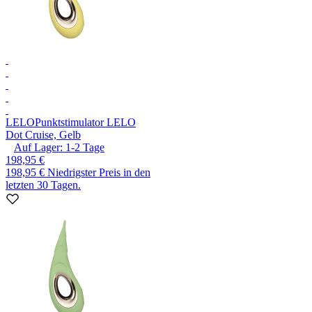
LELO
Punktstimulator LELO
Dot Cruise, Gelb
Auf Lager:
1-2
Tage
198,95 €
198,95 €
Niedrigster Preis in den
letzten 30 Tagen.