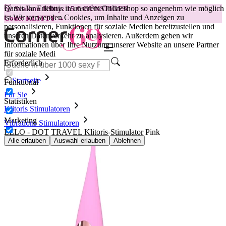
Damit Ihr Erlebnis in unserem Onlineshop so angenehm wie möglich
😽
Svakom Klitty: 15 € GÜNSTIGER
ist.
Wir verwenden Cookies, um Inhalte und Anzeigen zu
Code: KLITTY →
personalisieren, Funktionen für soziale Medien bereitzustellen und
unseren Datenverkehr zu analysieren. Außerdem geben wir
Informationen über Ihre Nutzung unserer Website an unsere Partner
für soziale Medi
Erforderlich
Startseite
Funktional
Für Sie
Statistiken
Klitoris Stimulatoren
Marketing
Vibrations Stimulatoren
LELO - DOT TRAVEL Klitoris-Stimulator Pink
Alle erlauben
Auswahl erlauben
Ablehnen