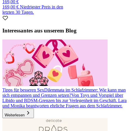
169,00 €
169,00 €
Niedrigster Preis in den
letzten 30 Tagen.
Interessantes aus unserem Blog
Tipps für besseren Sex
Dilemmata im Schlafzimmer: Wie kann man
sich entspannen und Grenzen setzen?
Von Toys und Vorspiel über
Libido und BDSM-Grenzen bis zur Verlegenheit im Geschäft. Lara
und Monika beantworten ehrliche Fragen aus dem Schlafzimmer.
Weiterlesen