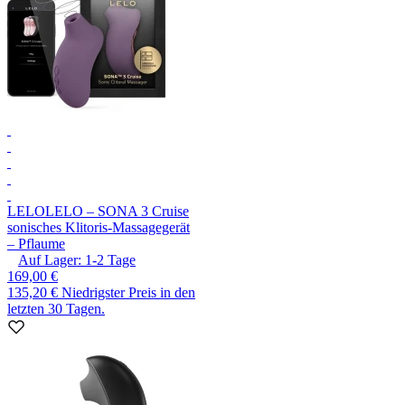
LELO
LELO – SONA 3 Cruise
sonisches Klitoris-Massagegerät
– Pflaume
Auf Lager:
1-2
Tage
169,00 €
135,20 €
Niedrigster Preis in den
letzten 30 Tagen.