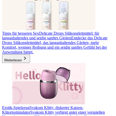
Tipps für besseren Sex
Delicate Drops Silikongleitmittel: für
langanhaltendes und seidig sanftes Gleiten
Entdecke das Delicate
Drops Silikongleitmittel, das langanhaltendes Gleiten, mehr
Komfort, weniger Reibung und ein seidig sanftes Gefühl bei der
Anwendung bietet.
Weiterlesen
Erotik-Spielzeug
Svakom Klitty: diskreter Katzen-
Klitorisstimulator
Svakom Klitty verbirgt unter einer verspielten