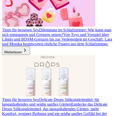
Tipps für besseren Sex
Dilemmata im Schlafzimmer: Wie kann man
sich entspannen und Grenzen setzen?
Von Toys und Vorspiel über
Libido und BDSM-Grenzen bis zur Verlegenheit im Geschäft. Lara
und Monika beantworten ehrliche Fragen aus dem Schlafzimmer.
Weiterlesen
Tipps für besseren Sex
Delicate Drops Silikongleitmittel: für
langanhaltendes und seidig sanftes Gleiten
Entdecke das Delicate
Drops Silikongleitmittel, das langanhaltendes Gleiten, mehr
Komfort, weniger Reibung und ein seidig sanftes Gefühl bei der