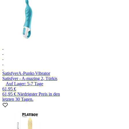
Satisfyer
A-Punkt-Vibrator
Satisfyer - A-mazing 2, Türkis
Auf Lager:
5-7
Tage
61,95 €
61,95 €
Niedrigster Preis in den
letzten 30 Tagen.