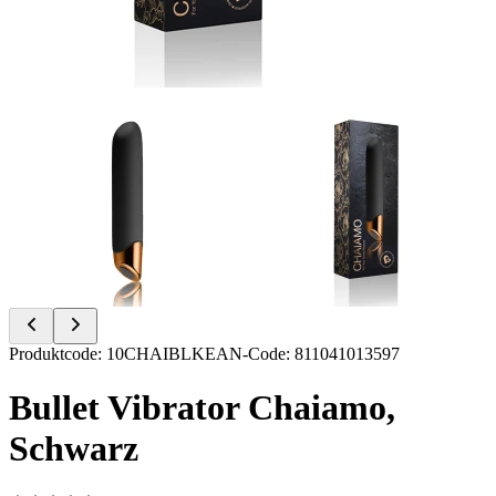
Item
Produktcode
:
10CHAIBLK
EAN-Code
:
811041013597
1
of
Bullet Vibrator Chaiamo,
2
Schwarz