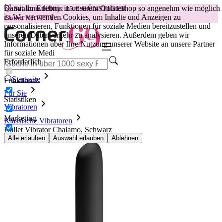
Damit Ihr Erlebnis in unserem Onlineshop so angenehm wie möglich
😽
Svakom Klitty: 15 € GÜNSTIGER
ist.
Wir verwenden Cookies, um Inhalte und Anzeigen zu
Code: KLITTY →
personalisieren, Funktionen für soziale Medien bereitzustellen und
unseren Datenverkehr zu analysieren. Außerdem geben wir
Informationen über Ihre Nutzung unserer Website an unsere Partner
für soziale Medi
Erforderlich
Startseite
Funktional
Für Sie
Statistiken
Vibratoren
Marketing
Klassische Vibratoren
Bullet Vibrator Chaiamo, Schwarz
Alle erlauben
Auswahl erlauben
Ablehnen