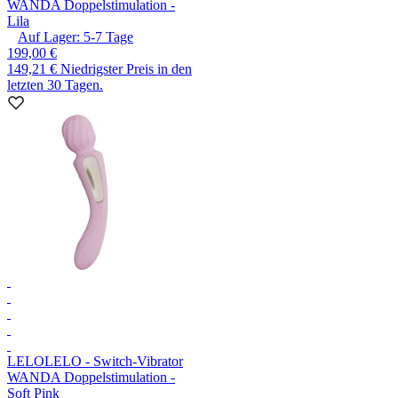
WANDA Doppelstimulation -
Lila
Auf Lager:
5-7
Tage
199,00 €
149,21 €
Niedrigster Preis in den
letzten 30 Tagen.
LELO
LELO - Switch-Vibrator
WANDA Doppelstimulation -
Soft Pink