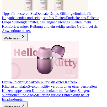
Tipps für besseren Sex
Delicate Drops Silikongleitmittel: für
langanhaltendes und seidig sanftes Gleiten
Entdecke das Delicate
Drops Silikongleitmittel, das langanhaltendes Gleiten, mehr
Komfort, weniger Reibung und ein seidig sanftes Gefühl bei der
Anwendung bietet.
Weiterlesen
Erotik-Spielzeug
Svakom Klitty: diskreter Katzen-
Klitorisstimulator
Svakom Klitty verbirgt unter einer verspielten
Katzenkappe einen Klitorisstimulator mit Lecken, Saugen,
Vibrationen und App-Steuerung für die Entdeckung neuer
Empfindungen.
Weiterlesen