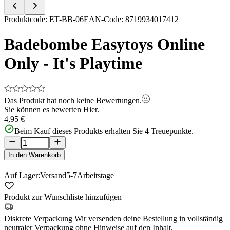
Item
Produktcode
:
ET-BB-06
EAN-Code
:
8719934017412
1
of
Badebombe Easytoys Online
5
Only - It's Playtime
Das Produkt hat noch keine Bewertungen.
Sie können es bewerten
Hier.
4,95 €
Beim Kauf dieses Produkts erhalten Sie
4
Treuepunkte.
In den Warenkorb
Auf Lager:
Versand
5-7
Arbeitstage
Produkt zur Wunschliste hinzufügen
Diskrete Verpackung
Wir versenden deine Bestellung in vollständig
neutraler Verpackung ohne Hinweise auf den Inhalt.