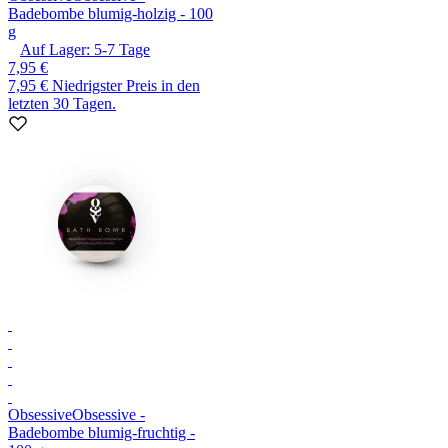
Badebombe blumig-holzig - 100
g
Auf Lager:
5-7
Tage
7,95 €
7,95 €
Niedrigster Preis in den
letzten 30 Tagen.
Obsessive
Obsessive -
Badebombe blumig-fruchtig -