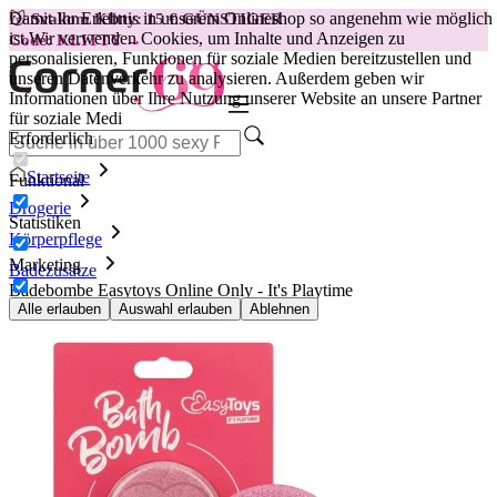
Damit Ihr Erlebnis in unserem Onlineshop so angenehm wie möglich
😽
Svakom Klitty: 15 € GÜNSTIGER
ist.
Wir verwenden Cookies, um Inhalte und Anzeigen zu
Code: KLITTY →
personalisieren, Funktionen für soziale Medien bereitzustellen und
unseren Datenverkehr zu analysieren. Außerdem geben wir
Informationen über Ihre Nutzung unserer Website an unsere Partner
für soziale Medi
Erforderlich
Startseite
Funktional
Drogerie
Statistiken
Körperpflege
Marketing
Badezusätze
Badebombe Easytoys Online Only - It's Playtime
Alle erlauben
Auswahl erlauben
Ablehnen