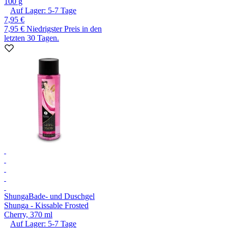
100 g
Auf Lager:
5-7
Tage
7,95 €
7,95 €
Niedrigster Preis in den
letzten 30 Tagen.
Shunga
Bade- und Duschgel
Shunga - Kissable Frosted
Cherry, 370 ml
Auf Lager:
5-7
Tage